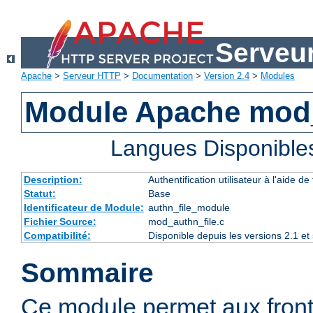
Serveu
Apache
>
Serveur HTTP
>
Documentation
>
Version 2.4
>
Modules
Module Apache mod_
Langues Disponible
Description:
Authentification utilisateur à l'aide de 
Statut:
Base
Identificateur de Module:
authn_file_module
Fichier Source:
mod_authn_file.c
Compatibilité:
Disponible depuis les versions 2.1 e
Sommaire
Ce module permet aux fron