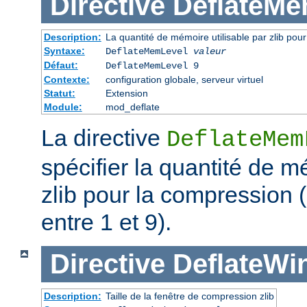
Directive
DeflateMe
Description:
La quantité de mémoire utilisable par zlib pou
Syntaxe:
DeflateMemLevel
valeur
Défaut:
DeflateMemLevel 9
Contexte:
configuration globale, serveur virtuel
Statut:
Extension
Module:
mod_deflate
La directive
DeflateMem
spécifier la quantité de m
zlib pour la compression 
entre 1 et 9).
Directive
DeflateWi
Description:
Taille de la fenêtre de compression zlib