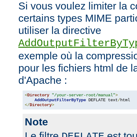
Si vous voulez limiter la
certains types MIME parti
utiliser la directive
AddOutputFilterByTy
exemple où la compressio
pour les fichiers html de 
d'Apache :
<
Directory
"/your-server-root/manual"
>
AddOutputFilterByType
 DEFLATE text
/
</
Directory
>
Note
Le filtre
est tou
DEFLATE