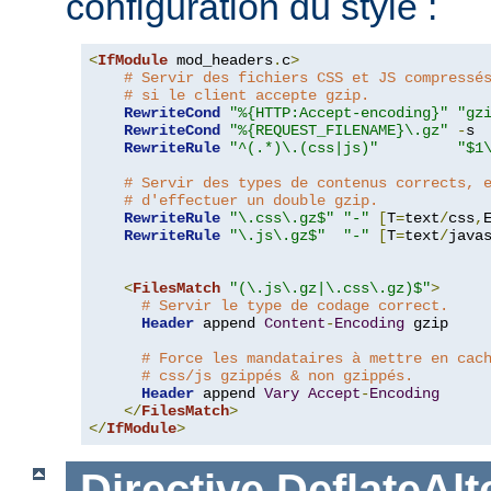
configuration du style :
<
IfModule
 mod_headers
.
c
>
# Servir des fichiers CSS et JS compressé
# si le client accepte gzip.
RewriteCond
"%{HTTP:Accept-encoding}"
"gz
RewriteCond
"%{REQUEST_FILENAME}\.gz"
-
s

RewriteRule
"^(.*)\.(css|js)"
"$1
# Servir des types de contenus corrects, 
# d'effectuer un double gzip.
RewriteRule
"\.css\.gz$"
"-"
[
T
=
text
/
css
,
RewriteRule
"\.js\.gz$"
"-"
[
T
=
text
/
java
<
FilesMatch
"(\.js\.gz|\.css\.gz)$"
>
# Servir le type de codage correct.
Header
 append 
Content
-
Encoding
 gzip

# Force les mandataires à mettre en cac
# css/js gzippés & non gzippés.
Header
 append 
Vary
Accept
-
Encoding
</
FilesMatch
>
</
IfModule
>
Directive
DeflateAl