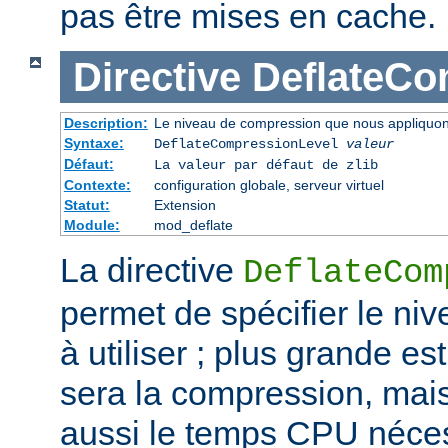
pas être mises en cache.
Directive
DeflateCo
Description:
Le niveau de compression que nous appliquons
Syntaxe:
DeflateCompressionLevel
valeur
Défaut:
La valeur par défaut de zlib
Contexte:
configuration globale, serveur virtuel
Statut:
Extension
Module:
mod_deflate
La directive
DeflateCom
permet de spécifier le n
à utiliser ; plus grande est
sera la compression, mai
aussi le temps CPU néces