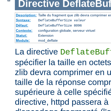
Directive
DeflateBuf
Description:
Taille du fragment que zlib devra comprimer en
Syntaxe:
DeflateBufferSize
valeur
Défaut:
DeflateBufferSize 8096
Contexte:
configuration globale, serveur virtuel
Statut:
Extension
Module:
mod_deflate
La directive
DeflateBuf
spécifier la taille en octe
zlib devra comprimer en un
taille de la réponse comp
supérieure à celle spécifi
directive, httpd passera 