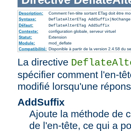
Description:
Comment l'en-tête sortant ETag doit être mo
Syntaxe:
DeflateAlterETag AddSuffix|NoChange
Défaut:
DeflateAlterETag AddSuffix
Contexte:
configuration globale, serveur virtuel
Statut:
Extension
Module:
mod_deflate
Compatibilité:
Disponible à partir de la version 2.4.58 du
La directive
DeflateAlt
spécifier comment l'en-têt
modifié lorsqu'une répon
AddSuffix
Ajoute la méthode de c
de l'en-tête, ce qui a po