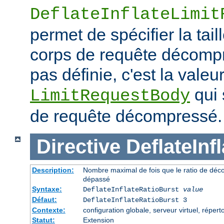
DeflateInflateLimit
permet de spécifier la tai
corps de requête décompre
pas définie, c'est la valeur
qui 
LimitRequestBody
de requête décompressé.
Directive
DeflateInf
Description:
Nombre maximal de fois que le ratio de déc
dépassé
Syntaxe:
DeflateInflateRatioBurst
value
Défaut:
DeflateInflateRatioBurst 3
Contexte:
configuration globale, serveur virtuel, répert
Statut:
Extension