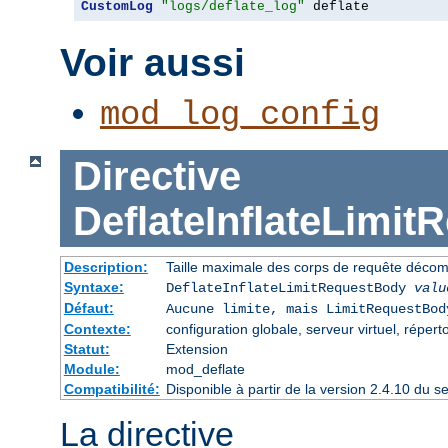
CustomLog
"logs/deflate_log"
 deflate
Voir aussi
mod_log_config
Directive
DeflateInflateLimi
Description:
Taille maximale des corps de requête déco
Syntaxe:
DeflateInflateLimitRequestBody
valu
Défaut:
Aucune limite, mais LimitRequestBod
Contexte:
configuration globale, serveur virtuel, répert
Statut:
Extension
Module:
mod_deflate
Compatibilité:
Disponible à partir de la version 2.4.10 du
La directive