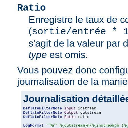
Ratio
Enregistre le taux de 
(
sortie/entrée * 
s'agit de la valeur par 
type
est omis.
Vous pouvez donc configu
journalisation de la maniè
Journalisation détaillé
DeflateFilterNote
Input
DeflateFilterNote
Output
DeflateFilterNote
Ratio
 ratio

LogFormat
'"%r" %{outstream}n/%{instream}n (%