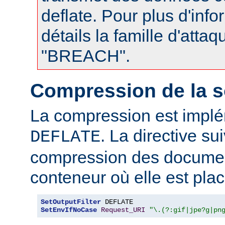
deflate. Pour plus d'info
détails la famille d'atta
"BREACH".
Compression de la s
La compression est impl
. La directive su
DEFLATE
compression des documen
conteneur où elle est plac
SetOutputFilter
SetEnvIfNoCase
Request_URI
"\.(?:gif|jpe?g|pn