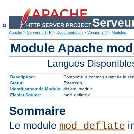
Serveu
Apache
>
Serveur HTTP
>
Documentation
>
Version 2.4
>
Modules
Module Apache mod_
Langues Disponible
Description:
Comprime le contenu avant de le servi
Statut:
Extension
Identificateur de Module:
deflate_module
Fichier Source:
mod_deflate.c
Sommaire
Le module
im
mod_deflate