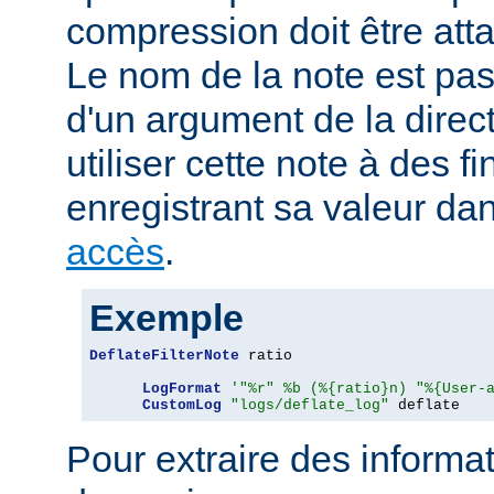
compression doit être att
Le nom de la note est pa
d'un argument de la direc
utiliser cette note à des fi
enregistrant sa valeur da
accès
.
Exemple
DeflateFilterNote
 ratio

LogFormat
'"%r" %b (%{ratio}n) "%{User-
CustomLog
"logs/deflate_log"
 deflate
Pour extraire des informa