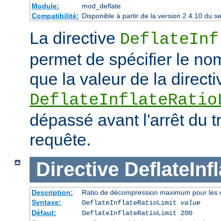
Module:
mod_deflate
Compatibilité:
Disponible à partir de la version 2.4.10 du
La directive
DeflateInf
permet de spécifier le no
que la valeur de la directi
DeflateInflateRatio
dépassé avant l'arrêt du t
requête.
Directive
DeflateInf
Description:
Ratio de décompression maximum pour les 
Syntaxe:
DeflateInflateRatioLimit
value
Défaut:
DeflateInflateRatioLimit 200