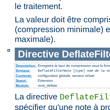
le traitement.
La valeur doit être compri
(compression minimale) e
maximale).
Directive
DeflateFil
Description:
Enregistre le taux de compression sous la form
Syntaxe:
DeflateFilterNote [
type
]
nom de la n
Contexte:
configuration globale, serveur virtuel
Statut:
Extension
Module:
mod_deflate
La directive
DeflateFil
spécifier qu'une note à p