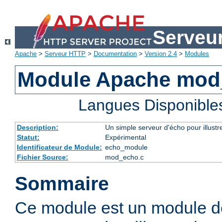
Serveu
Apache
>
Serveur HTTP
>
Documentation
>
Version 2.4
>
Modules
Module Apache mod
Langues Disponible
Description:
Un simple serveur d'écho pour illustr
Statut:
Expérimental
Identificateur de Module:
echo_module
Fichier Source:
mod_echo.c
Sommaire
Ce module est un module d