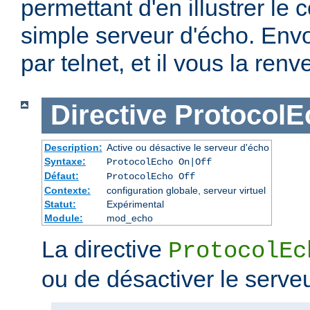
permettant d'en illustrer le c
simple serveur d'écho. Env
par telnet, et il vous la renv
Directive
ProtocolE
Description:
Active ou désactive le serveur d'écho
Syntaxe:
ProtocolEcho On|Off
Défaut:
ProtocolEcho Off
Contexte:
configuration globale, serveur virtuel
Statut:
Expérimental
Module:
mod_echo
La directive
ProtocolEc
ou de désactiver le serve