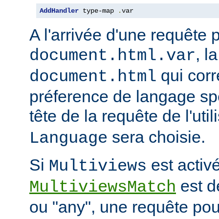
AddHandler
 type-map 
.
var
A l'arrivée d'une requête 
, l
document.html.var
qui corr
document.html
préference de langage spé
tête de la requête de l'uti
sera choisie.
Language
Si
est activé
Multiviews
est d
MultiviewsMatch
ou "any", une requête po