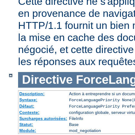
Cette directive ne s'appl
en provenance de naviga
HTTP/1.1 fournit un bien 
la mise en cache des do
négocié, et cette directive
les réponses aux requête
Directive
ForceLang
Description:
Action à entreprendre si un docum
Syntaxe:
ForceLanguagePriority None|
Défaut:
ForceLanguagePriority Prefe
Contexte:
configuration globale, serveur virtu
Surcharges autorisées:
FileInfo
Statut:
Base
Module:
mod_negotiation