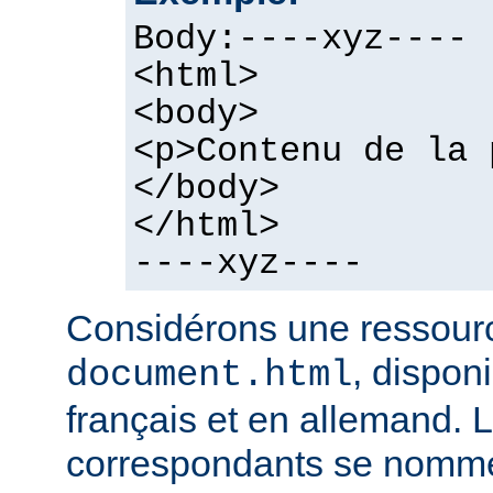
Body:----xyz----
<html>
<body>
<p>Contenu de la 
</body>
</html>
----xyz----
Considérons une ressour
, dispon
document.html
français et en allemand. L
correspondants se nomme