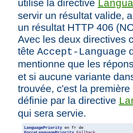
utilise la directive
Langu
servir un résultat valide, 
un résultat HTTP 406 (
Avec les deux directives c
tête
d
Accept-Language
mentionne que les répon
et si aucune variante dans
trouvée, c'est la première 
définie par la directive
La
qui sera servie.
LanguagePriority
ForceLanguagePriority
Fallback