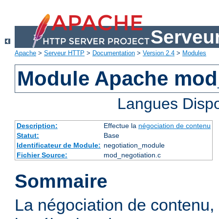
Serveu
Apache
>
Serveur HTTP
>
Documentation
>
Version 2.4
>
Modules
Module Apache mod_
Langues Dispo
Description:
Effectue la
négociation de contenu
Statut:
Base
Identificateur de Module:
negotiation_module
Fichier Source:
mod_negotiation.c
Sommaire
La négociation de contenu,