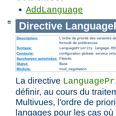
AddLanguage
Directive
LanguageP
Description:
L'ordre de priorité des variantes d
formulé de préférences
Syntaxe:
LanguagePriority
langage-MI
Contexte:
configuration globale, serveur virtu
Surcharges autorisées:
FileInfo
Statut:
Base
Module:
mod_negotiation
La directive
LanguagePr
définir, au cours du trait
Multivues, l'ordre de prior
langages pour les cas où l