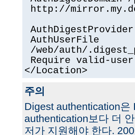
http://mirror.my.d
AuthDigestProvider
AuthUserFile
/web/auth/.digest_
Require valid-user
</Location>
주의
Digest authentication은 
authentication보다 
저가 지원해야 한다. 200