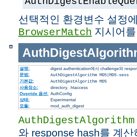
AuthDigestEnableQue
선택적인 환경변수 설정에
지시어를
BrowserMatch
AuthDigestAlgorit
설명:
digest authentication에서 challenge
문법:
AuthDigestAlgorithm MD5|MD5-sess
기본값:
AuthDigestAlgorithm MD5
사용장소:
directory, .htaccess
Override 옵션:
AuthConfig
상태:
Experimental
모듈:
mod_auth_digest
AuthDigestAlgorithm
와 response hash를