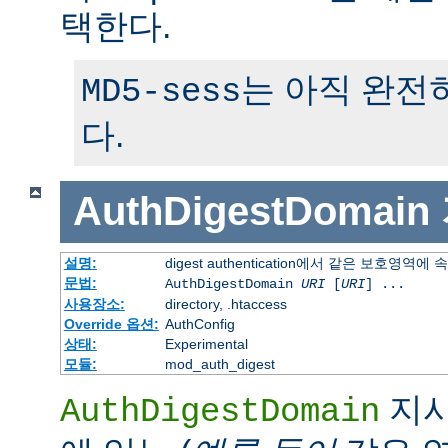
택한다.
는 아직 완전
MD5-sess
다.
AuthDigestDomain
설명:
digest authentication에서 같은 보호영역에
문법:
AuthDigestDomain
URI
[
URI
] ...
사용장소:
directory, .htaccess
Override 옵션:
AuthConfig
상태:
Experimental
모듈:
mod_auth_digest
지시
AuthDigestDomain