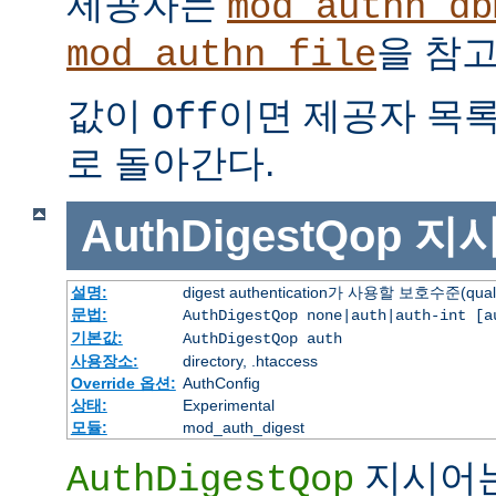
제공자는
mod_authn_db
을 참고
mod_authn_file
값이
이면 제공자 목
Off
로 돌아간다.
AuthDigestQop
지
설명:
digest authentication가 사용할 보호수준(quali
문법:
AuthDigestQop none|auth|auth-int [a
기본값:
AuthDigestQop auth
사용장소:
directory, .htaccess
Override 옵션:
AuthConfig
상태:
Experimental
모듈:
mod_auth_digest
지시어
AuthDigestQop