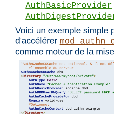
AuthBasicProvider
AuthDigestProvide
Voici un exemple simple 
d'accélérer
mod_authn_
comme moteur de la mise
#AuthnCacheSOCache est optionnel. S'il est dé
#l'ensemble du serveur
AuthnCacheSOCache
<
Directory
"/usr/www/myhost/private"
>
AuthType
Basic
AuthName
"Cached Authentication Example"
AuthBasicProvider
 socache dbd

AuthDBDUserPWQuery
"SELECT password FROM 
AuthnCacheProvideFor
 dbd

Require
 valid-user

#Optionnel
AuthnCacheContext
</
Directory
>