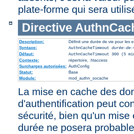
plate-forme qui sera utilis
Directive
AuthnCac
Description:
Définit une durée de vie pour les 
Syntaxe:
AuthnCacheTimeout
durée-de-
Défaut:
AuthnCacheTimeout 300 (5 mi
Contexte:
répertoire, .htaccess
Surcharges autorisées:
AuthConfig
Statut:
Base
Module:
mod_authn_socache
La mise en cache des do
d'authentification peut con
sécurité, bien qu'un mise
durée ne posera probabl