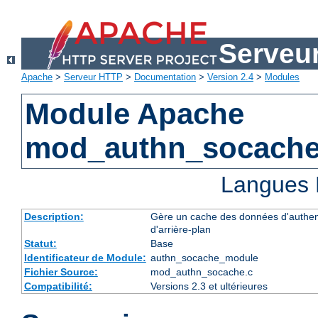
Serveu
Apache
>
Serveur HTTP
>
Documentation
>
Version 2.4
>
Modules
Module Apache
mod_authn_socach
Langues 
Description:
Gère un cache des données d'authent
d'arrière-plan
Statut:
Base
Identificateur de Module:
authn_socache_module
Fichier Source:
mod_authn_socache.c
Compatibilité:
Versions 2.3 et ultérieures