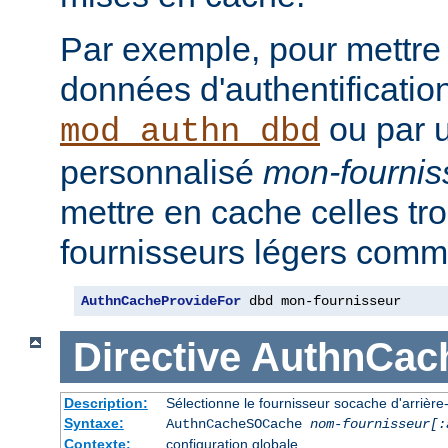
Par exemple, pour mettre
données d'authentificatio
ou par u
mod_authn_dbd
personnalisé
mon-fournis
mettre en cache celles tr
fournisseurs légers comme
AuthnCacheProvideFor
 dbd mon-fournisseur
Directive
AuthnCac
Description:
Sélectionne le fournisseur socache d'arrière-p
Syntaxe:
AuthnCacheSOCache
nom-fournisseur[:
Contexte:
configuration globale