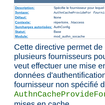
Description:
Spécifie le fournisseur pour leque
Syntaxe:
AuthnCacheProvideFor
fourni
Défaut:
None
Contexte:
répertoire, .htaccess
Surcharges autorisées:
AuthConfig
Statut:
Base
Module:
mod_authn_socache
Cette directive permet de 
plusieurs fournisseurs pou
veut effectuer une mise e
données d'authentificatio
fournisseur non spécifié 
AuthnCacheProvideFo
mises en cache.