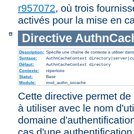
r957072
, où trois fournis
activés pour la mise en c
Directive
AuthnCac
Description:
Spécifie une chaîne de contexte à utiliser dans
Syntaxe:
AuthnCacheContext directory|server|
c
Défaut:
AuthnCacheContext directory
Contexte:
répertoire
Statut:
Base
Module:
mod_authn_socache
Cette directive permet de
à utiliser avec le nom d'uti
domaine d'authentification
cas d'une authentificatio