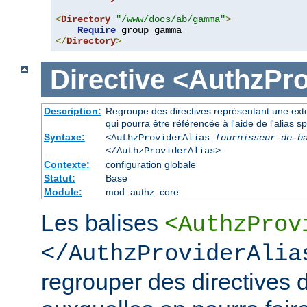
<
Directory
"/www/docs/ab/gamma"
>
Require
</
Directory
>
Directive
<AuthzPro
Description:
Regroupe des directives représentant une exte
qui pourra être référencée à l'aide de l'alias sp
Syntaxe:
<AuthzProviderAlias
fournisseur-de-b
</AuthzProviderAlias>
Contexte:
configuration globale
Statut:
Base
Module:
mod_authz_core
Les balises
<AuthzProv
</AuthzProviderAlia
regrouper des directives d