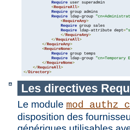
Require
 user superadmin

<
RequireAll
>
Require
 group admins

Require
 ldap-group 
"cn=Administra
<
RequireAny
>
Require
 group sales

Require
 ldap-attribute dept
=
"
</
RequireAny
>
</
RequireAll
>
</
RequireAny
>
<
RequireNone
>
Require
 group temps

Require
 ldap-group 
"cn=Temporary 
</
RequireNone
>
</
RequireAll
>
</
Directory
>
Les directives Requ
Le module
mod_authz_c
disposition des fournisseu
génériques utilisables ave