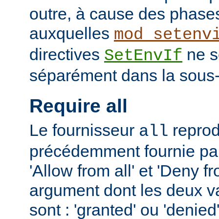
outre, à cause des phases
auxquelles
mod_setenv
directives
ne s
SetEnvIf
séparément dans la sous-
Require all
Le fournisseur
reprodu
all
précédemment fournie par 
'Allow from all' et 'Deny fr
argument dont les deux v
sont : 'granted' ou 'denie