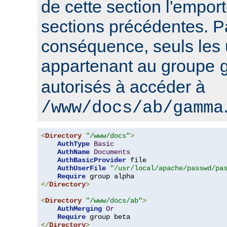
de cette section l'emport
sections précédentes. P
conséquence, seuls les u
appartenant au groupe
autorisés à accéder à
/www/docs/ab/gamma
<
Directory
"/www/docs"
>
AuthType
Basic
AuthName
Documents
AuthBasicProvider
 file

AuthUserFile
"/usr/local/apache/passwd/pa
Require
</
Directory
>
<
Directory
"/www/docs/ab"
>
AuthMerging
Or
Require
</
Directory
>