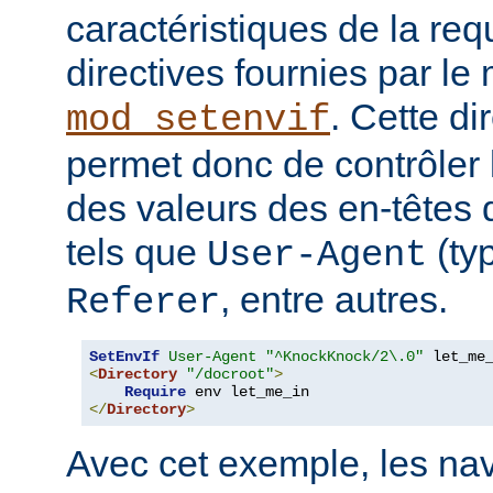
caractéristiques de la requ
directives fournies par le
. Cette di
mod_setenvif
permet donc de contrôler 
des valeurs des en-têtes
tels que
(ty
User-Agent
, entre autres.
Referer
SetEnvIf
User-Agent
"^KnockKnock/2\.0"
<
Directory
"/docroot"
>
Require
</
Directory
>
Avec cet exemple, les nav