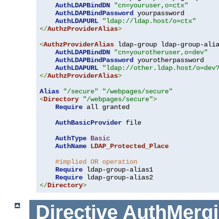
AuthLDAPBindDN
"cn=youruser,o=ctx"
AuthLDAPBindPassword
 yourpassword

AuthLDAPURL
"ldap://ldap.host/o=ctx"
</
AuthzProviderAlias
>
<
AuthzProviderAlias
 ldap-group ldap-group-ali
AuthLDAPBindDN
"cn=yourotheruser,o=dev"
AuthLDAPBindPassword
 yourotherpassword

AuthLDAPURL
"ldap://other.ldap.host/o=dev
</
AuthzProviderAlias
>
Alias
"/secure"
"/webpages/secure"
<
Directory
"/webpages/secure"
>
Require
 all granted

AuthBasicProvider
 file

AuthType
Basic
AuthName
LDAP_Protected_Place
#implied OR operation
Require
 ldap-group-alias1

Require
</
Directory
>
Directive
AuthMerg