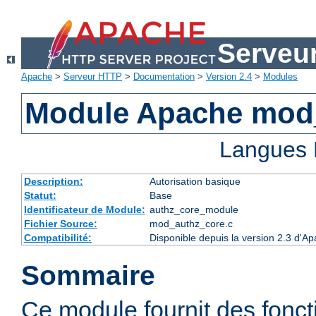
Serveu
Apache
>
Serveur HTTP
>
Documentation
>
Version 2.4
>
Modules
Module Apache mod
Langues 
Description:
Autorisation basique
Statut:
Base
Identificateur de Module:
authz_core_module
Fichier Source:
mod_authz_core.c
Compatibilité:
Disponible depuis la version 2.3 d'
Sommaire
Ce module fournit des fonct