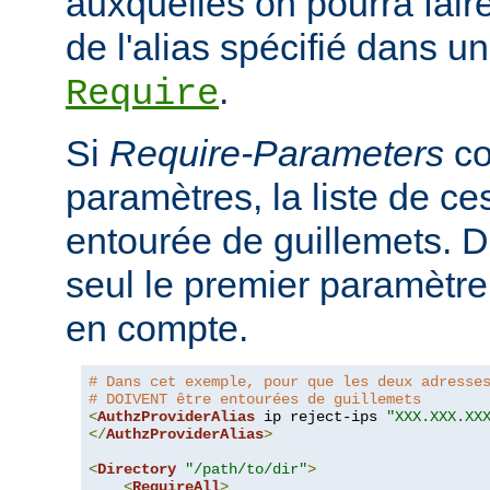
auxquelles on pourra faire
de l'alias spécifié dans un
.
Require
Si
Require-Parameters
co
paramètres, la liste de ces
entourée de guillemets. D
seul le premier paramètre 
en compte.
# Dans cet exemple, pour que les deux adresse
# DOIVENT être entourées de guillemets
<
AuthzProviderAlias
 ip reject-ips 
"XXX.XXX.XX
</
AuthzProviderAlias
>
<
Directory
"/path/to/dir"
>
<
RequireAll
>