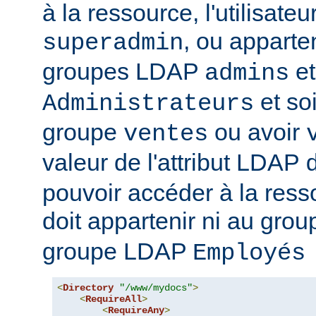
à la ressource, l'utilisateur
, ou apparte
superadmin
groupes LDAP
et
admins
et soi
Administrateurs
groupe
ou avoir
ventes
valeur de l'attribut LDAP
pouvoir accéder à la ressou
doit appartenir ni au gro
groupe LDAP
Employés
<
Directory
"/www/mydocs"
>
<
RequireAll
>
<
RequireAny
>