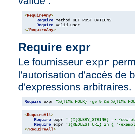
valide :
<
RequireAny
>
Require
 method GET POST OPTIONS

Require
</
RequireAny
>
Require expr
Le fournisseur
perme
expr
l'autorisation d'accès de 
d'expressions arbitraires.
Require
 expr 
"%{TIME_HOUR} -ge 9 && %{TIME_HO
<
RequireAll
>
Require
 expr 
"!(%{QUERY_STRING} =~ /secre
Require
 expr 
"%{REQUEST_URI} in { '/examp
</
RequireAll
>