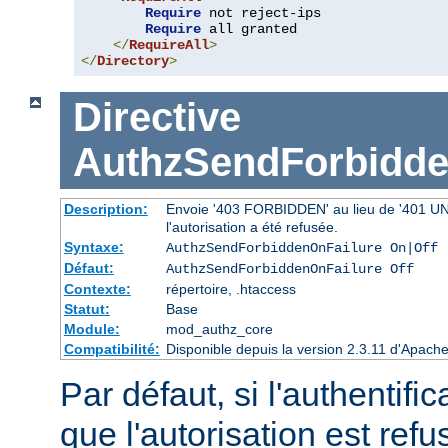
Require
 not reject-ips

Require
 all granted

</
RequireAll
>
</
Directory
>
Directive
AuthzSendForbidde
Description:
Envoie '403 FORBIDDEN' au lieu de '401 UNAU
l'autorisation a été refusée.
Syntaxe:
AuthzSendForbiddenOnFailure On|Off
Défaut:
AuthzSendForbiddenOnFailure Off
Contexte:
répertoire, .htaccess
Statut:
Base
Module:
mod_authz_core
Compatibilité:
Disponible depuis la version 2.3.11 d'Apac
Par défaut, si l'authentific
que l'autorisation est r