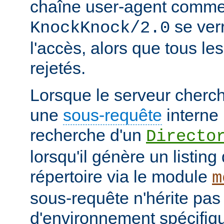
chaîne user-agent comme
se verr
KnockKnock/2.0
l'accès, alors que tous le
rejetés.
Lorsque le serveur cherc
une
sous-requête
interne 
recherche d'un
Directo
lorsqu'il génère un listin
répertoire via le module
m
sous-requête n'hérite pas
d'environnement spécifiqu